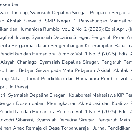
Desember
ani Tanjung, Syamsiah Depalina Siregar,
Pengaruh Pergaula
dap Akhlak Siswa di SMP Negeri 1 Panyabungan Mandailin
ikan dan Humaniora Rumbio: Vol. 2 No. 2 (2026): Edisi April (I
agfiroh Inzany, Syamsiah Depalina Siregar,
Pengaruh Peran Ak
erita Bergambar dalam Pengembangan Keterampilan Bahasa 
 Pendidikan dan Humaniora Rumbio: Vol. 1 No. 3 (2025): Edisi
Aisyah Chaniago, Syamsiah Depalina Siregar,
Pengaruh Pem
ap Hasil Belajar Siswa pada Mata Pelajaran Akidah Akhlak
ling Natal
,
Jurnal Pendidikan dan Humaniora Rumbio: Vol. 
pril (In Press)
tri, Syamsiah Depalina Siregar ,
Kolaborasi Mahasiswa KIP P
dengan Dosen dalam Meningkatkan Akreditasi dan Kualitas
 Pendidikan dan Humaniora Rumbio: Vol. 1 No. 3 (2025): Edisi
Ankodri Sibarani, Syamsiah Depalina Siregar,
Pengaruh Main
plinan Anak Remaja di Desa Torbanuaraja
,
Jurnal Pendidika