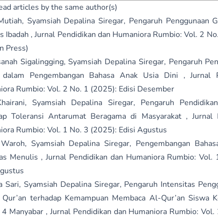
ead articles by the same author(s)
Mutiah, Syamsiah Depalina Siregar,
Pengaruh Penggunaan G
as Ibadah
,
Jurnal Pendidikan dan Humaniora Rumbio: Vol. 2 No.
In Press)
anah Sigalingging, Syamsiah Depalina Siregar,
Pengaruh Pe
l dalam Pengembangan Bahasa Anak Usia Dini
,
Jurnal 
ora Rumbio: Vol. 2 No. 1 (2025): Edisi Desember
hairani, Syamsiah Depalina Siregar,
Pengaruh Pendidika
dap Toleransi Antarumat Beragama di Masyarakat
,
Jurnal
ora Rumbio: Vol. 1 No. 3 (2025): Edisi Agustus
 Waroh, Syamsiah Depalina Siregar,
Pengembangan Bahasa
tas Menulis
,
Jurnal Pendidikan dan Humaniora Rumbio: Vol. 
Agustus
a Sari, Syamsiah Depalina Siregar,
Pengaruh Intensitas Peng
al Qur’an terhadap Kemampuan Membaca Al-Qur’an Siswa K
i 4 Manyabar
,
Jurnal Pendidikan dan Humaniora Rumbio: Vol. 