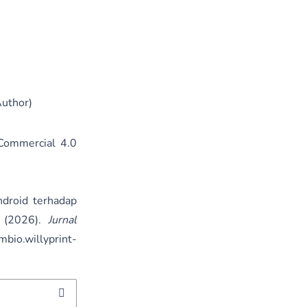
Author)
Commercial 4.0
droid terhadap
. (2026).
Jurnal
mbio.willyprint-