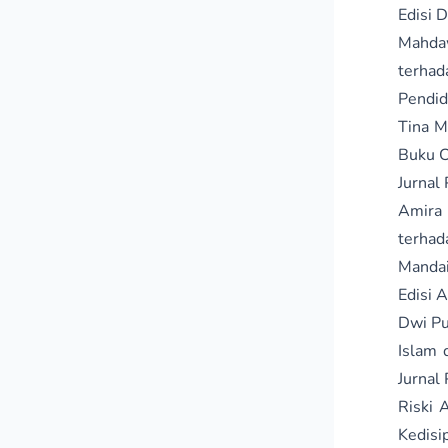
Edisi 
Mahdaw
terha
Pendid
Tina M
Buku C
Jurnal
Amira 
terhad
Mandai
Edisi A
Dwi Pu
Islam 
Jurnal
Riski 
Kedisi