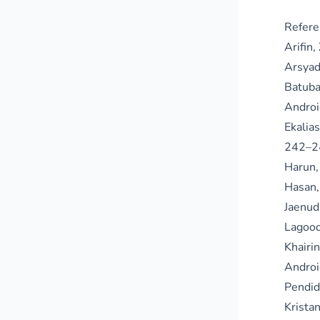
Refere
Arifin
Arsyad
Batub
Androi
Ekalia
242–2
Harun,
Hasan,
Jaenud
Lagood
Khair
Androi
Pendid
Krista