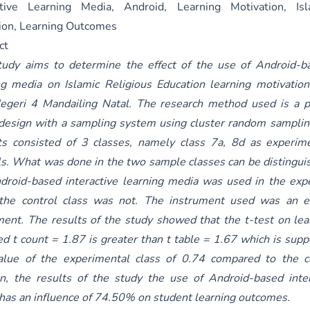
ctive Learning Media, Android, Learning Motivation, Isl
ion, Learning Outcomes
ct
tudy aims to determine the effect of the use of Android-ba
ng media on Islamic Religious Education learning motivation
geri 4 Mandailing Natal. The research method used is a p
design with a sampling system using cluster random samplin
ts consisted of 3 classes, namely class 7a, 8d as experi
ls. What was done in the two sample classes can be distingui
droid-based interactive learning media was used in the expe
the control class was not. The instrument used was an ex
ment. The results of the study showed that the t-test on le
ed t count = 1.87 is greater than t table = 1.67 which is sup
alue of the experimental class of 0.74 compared to the co
on, the results of the study the use of Android-based inter
has an influence of 74.50% on student learning outcomes.