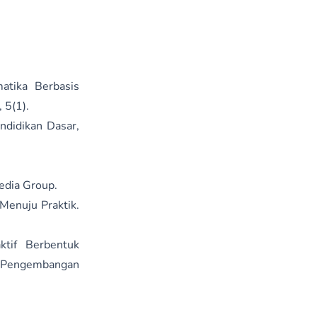
atika Berbasis
 5(1).
ndidikan Dasar,
edia Group.
 Menuju Praktik.
ktif Berbentuk
an Pengembangan