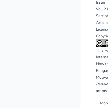
Issue
Vol. 2 
Sectio
Article
Licens
Copyri
This w
Intern
How to
Pengar
Motiv
Pendi
art.my.
More