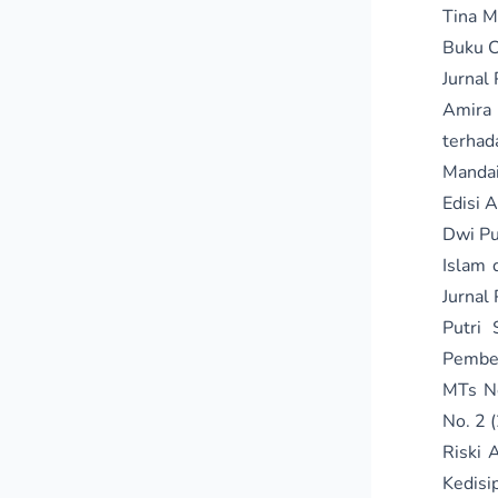
Tina M
Buku C
Jurnal
Amira 
terhad
Mandai
Edisi A
Dwi Pu
Islam 
Jurnal
Putri 
Pembel
MTs Ne
No. 2 (
Riski 
Kedisi