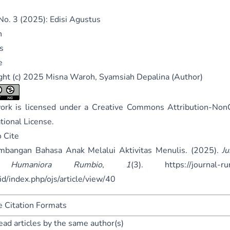
 No. 3 (2025): Edisi Agustus
n
s
e
ght (c) 2025 Misna Waroh, Syamsiah Depalina (Author)
ork is licensed under a
Creative Commons Attribution-Non
ational License
.
 Cite
bangan Bahasa Anak Melalui Aktivitas Menulis. (2025).
Ju
Humaniora Rumbio
,
1
(3).
https://journal-ru
id/index.php/ojs/article/view/40
 Citation Formats
ead articles by the same author(s)