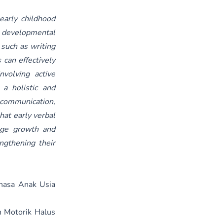
 early childhood
r developmental
 such as writing
 can effectively
nvolving active
 a holistic and
r communication,
that early verbal
uage growth and
ngthening their
hasa Anak Usia
n Motorik Halus