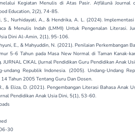
elalui Kegiatan Menulis di Atas Pasir. Aṭfālunā Journal o
ood Education, 2(2), 74-85.
i, S., Nurhidayati, A., & Hendrika, A. L. (2024). Implementa
a & Menulis Indah (LMMI) Untuk Pengenalan Literasi. Jur
sia Dini Al-Amin, 2(1), 95-106.
yuni, E., & Mahyuddin, N. (2021). Penilaian Perkembangan B
Umur 5-6 Tahun pada Masa New Normal di Taman Kanak-kan
. JURNAL CIKAL (Jurnal Pendidikan Guru Pendidikan Anak Usia 
-undang Republik Indonesia. (2005). Undang-Undang Repu
14 Tahun 2005 Tentang Guru Dan Dosen.
 R., & Eliza, D. (2021). Pengembangan Literasi Bahasa Anak U
urnal Pendidikan Anak Usia Dini, 5(1), 53-60.
oads
hed
06-30