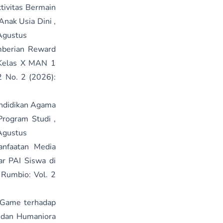
tivitas Bermain
Anak Usia Dini
,
 Agustus
berian Reward
 Kelas X MAN 1
2 No. 2 (2026):
endidikan Agama
 Program Studi
,
 Agustus
nfaatan Media
ar PAI Siswa di
 Rumbio: Vol. 2
 Game terhadap
n dan Humaniora