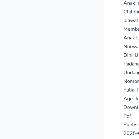
Anak m
Childh
Idawat
Membac
Anak U
Nurwah
Dini 
Padang
Undang
Nomor 
Yulia,
Age: J
Downl
Pdf
Publis
2025-