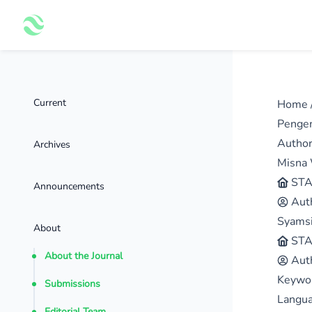
Current
Home
Pengem
Autho
Archives
Misna
STA
Announcements
Aut
Syamsi
About
STA
About the Journal
Aut
Keywo
Submissions
Langua
Editorial Team