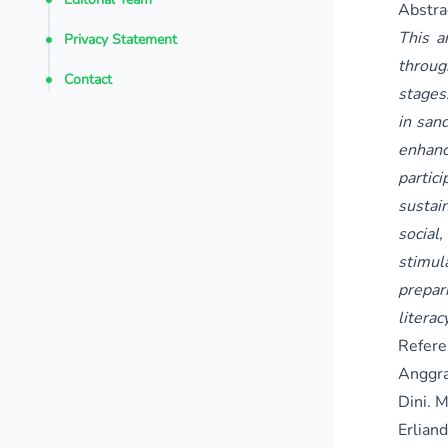
Abstra
This a
Privacy Statement
throug
Contact
stages
in san
enhanc
partic
sustai
social,
stimul
prepar
litera
Refere
Anggra
Dini. 
Erlian