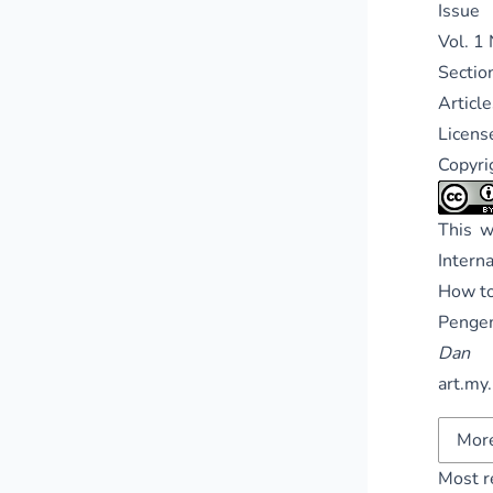
Issue
Vol. 1
Sectio
Article
Licens
Copyri
This w
Intern
How to
Pengem
Dan 
art.my.
More
Most r