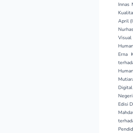
Innas 
Kualit
April (
Nurhas
Visua
Humani
Erna K
terha
Humani
Mutiar
Digit
Neger
Edisi 
Mahdaw
terha
Pendid