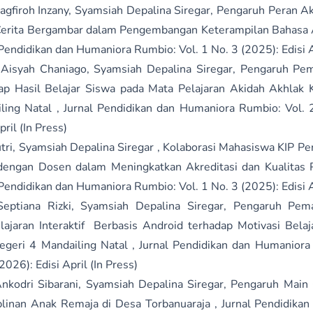
agfiroh Inzany, Syamsiah Depalina Siregar,
Pengaruh Peran Ak
erita Bergambar dalam Pengembangan Keterampilan Bahasa 
 Pendidikan dan Humaniora Rumbio: Vol. 1 No. 3 (2025): Edisi
Aisyah Chaniago, Syamsiah Depalina Siregar,
Pengaruh Pem
ap Hasil Belajar Siswa pada Mata Pelajaran Akidah Akhlak
ling Natal
,
Jurnal Pendidikan dan Humaniora Rumbio: Vol. 
pril (In Press)
tri, Syamsiah Depalina Siregar ,
Kolaborasi Mahasiswa KIP P
dengan Dosen dalam Meningkatkan Akreditasi dan Kualitas
 Pendidikan dan Humaniora Rumbio: Vol. 1 No. 3 (2025): Edisi
Septiana Rizki, Syamsiah Depalina Siregar,
Pengaruh Pema
ajaran Interaktif Berbasis Android terhadap Motivasi Belaj
geri 4 Mandailing Natal
,
Jurnal Pendidikan dan Humaniora
2026): Edisi April (In Press)
Ankodri Sibarani, Syamsiah Depalina Siregar,
Pengaruh Main
plinan Anak Remaja di Desa Torbanuaraja
,
Jurnal Pendidika