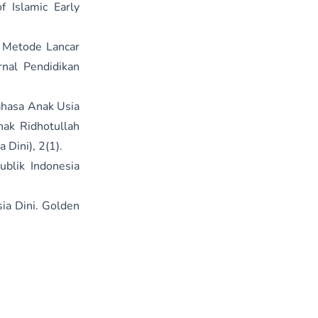
f Islamic Early
si Metode Lancar
nal Pendidikan
ahasa Anak Usia
ak Ridhotullah
Dini), 2(1).
blik Indonesia
sia Dini. Golden