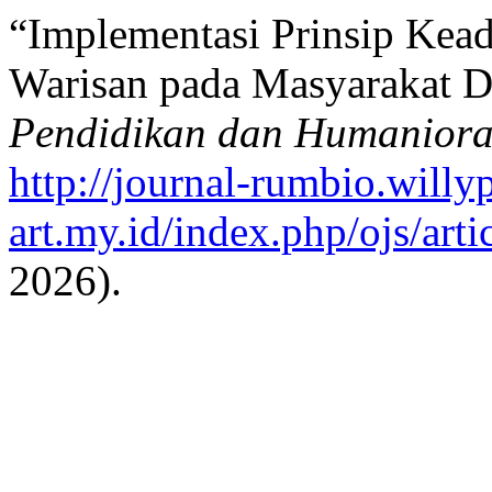
“Implementasi Prinsip Kea
Warisan pada Masyarakat D
Pendidikan dan Humanior
http://journal-rumbio.willyp
art.my.id/index.php/ojs/arti
2026).